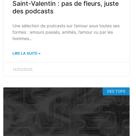
Saint-Valentin : pas de fleurs, juste
des podcasts
Une sélection de podcasts sur l’amour sous toutes ses
formes : amours passés, amitiés, l’amour vu par les
hommes…
LIRE LA SUITE »
14/02/2025
DES TOPS