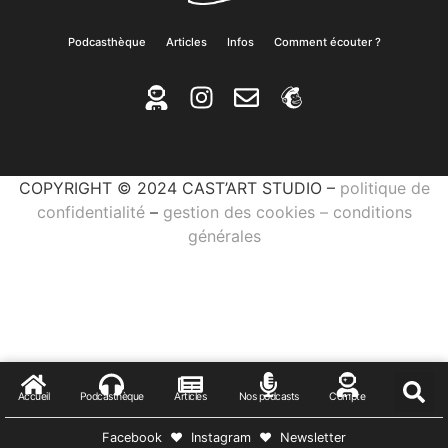
Podcasthèque
Articles
Infos
Comment écouter ?
COPYRIGHT © 2024 CAST’ART STUDIO –
politique de
confidentialité
–
gestion des cookies
–
conditions
générales
Accueil
Podcasthèque
Articles
Nos podcasts
Compte
Facebook
♥
Instagram
♥
Newsletter