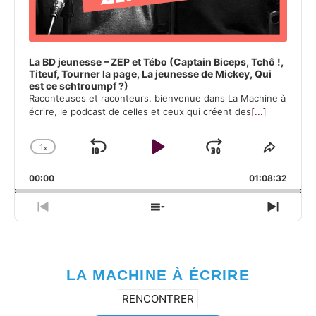
La BD jeunesse – ZEP et Tébo (Captain Biceps, Tchô !,
Titeuf, Tourner la page, La jeunesse de Mickey, Qui
est ce schtroumpf ?)
Raconteuses et raconteurs, bienvenue dans La Machine à
écrire, le podcast de celles et ceux qui créent des
[...]
1
x
Skip Backward
Play Pause
Jump Forw
Change Playback Rate
Share 
00:00
01:08:32
Previous Episode
Show Episodes List
Next 
LA MACHINE À ÉCRIRE
RENCONTRER