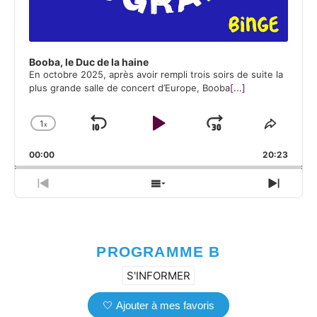
Booba, le Duc de la haine
En octobre 2025, après avoir rempli trois soirs de suite la
plus grande salle de concert d’Europe, Booba
[...]
1
x
Skip Backward
Play Pause
Jump Forw
Change Playback Rate
Share 
00:00
20:23
Previous Episode
Show Episodes List
Next 
PROGRAMME B
S'INFORMER
🤍 Ajouter à mes favoris