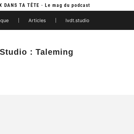
X DANS TA TÊTE · Le mag du podcast
èque
Articles
lvdt.studio
Studio : Taleming