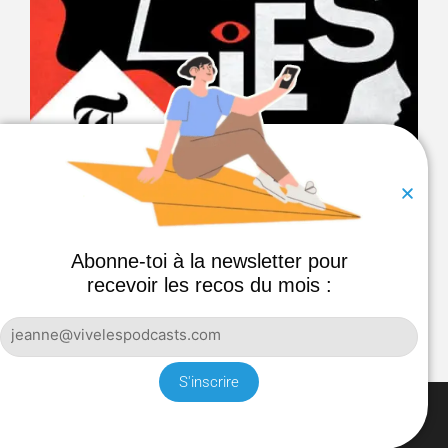
BED OF LIES
Des agents secrets infiltrent le lit d’activistes, mais
Abonne-toi à la newsletter pour
comment ? Et pourquoi ? Un true crime made in UK.
recevoir les recos du mois :
S'inscrire