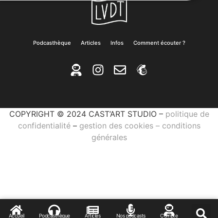
Podcasthèque
Articles
Infos
Comment écouter ?
COPYRIGHT © 2024 CAST’ART STUDIO –
politique de
confidentialité
–
gestion des cookies
–
conditions
générales
Accueil
Podcasthèque
Articles
Nos podcasts
Compte