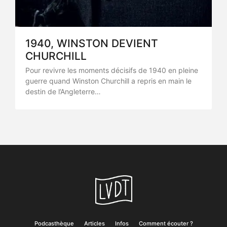
1940, WINSTON DEVIENT
CHURCHILL
Pour revivre les moments décisifs de 1940 en pleine
guerre quand Winston Churchill a repris en main le
destin de l’Angleterre…
Podcasthèque
Articles
Infos
Comment écouter ?