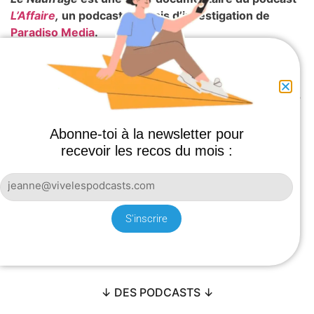
L’Affaire
,
un podcast français d’investigation de
Paradiso Media
.
Cet article t’a plu ? Tu veux rejoindre la
communauté et découvrir chaque mois nos
podcasts “coup de cœur”, nos derniers
articles et nos news sur le podcast ?
Abonne-toi à la newsletter pour
Inscris-toi à notre newsletter !
recevoir les recos du mois :
S'inscrire
↓ DES PODCASTS ↓