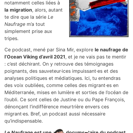
notamment celles liées à
la
migration
, alors, autant
te dire que la série
Le
Naufrage
m’a tout
simplement prise aux
tripes.
Ce podcast, mené par Sina Mir, explore
le naufrage de
l’Ocean Viking d’avril 2021
, et je ne vais pas te mentir
: c’est déchirant. On y retrouve des témoignages
poignants, des sauveteur·ices impuissant·es et des
analyses politiques et médiatiques. Ici, tu entendras
des voix oubliées, comme celles des migrant·es en
Méditerranée, mises en lumière et sorties de l’océan de
l’oubli. Ce sont celles de Justine ou du Pape François,
dénonçant l’indifférence meurtrière envers ces
migrant·es. Bref, un podcast aussi nécessaire
qu’indispensable.
Le Naufrage
est une série documentaire du podcast