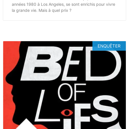
années 1980 à Los Angeles, se sont enrichis pour vivre
la grande vie. Mais à quel prix ?
ENQUÊTER