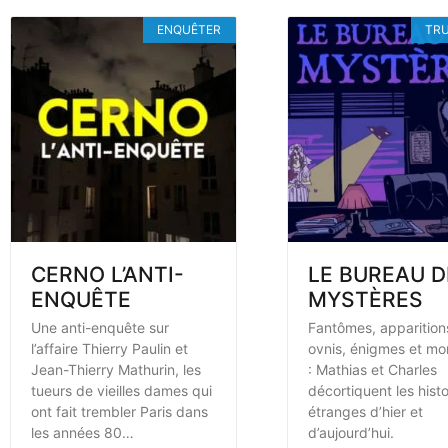
ENQUÊTER
TRU
CERNO L’ANTI-
LE BUREAU D
ENQUÊTE
MYSTÈRES
Une anti-enquête sur
Fantômes, apparition
l’affaire Thierry Paulin et
ovnis, énigmes et mo
Jean-Thierry Mathurin, les
: Mathias et Charles
tueurs de vieilles dames qui
décortiquent les histo
ont fait trembler Paris dans
étranges d’hier et
les années 80…
d’aujourd’hui.