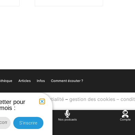
sthèque
Articles
Infos
Comment écouter ?
–
politique de confidentialité
–
gestion des cookies
–
condit
etter pour
mois :
Articles
Nos podcasts
Compte
S'inscrire