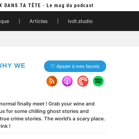
X DANS TA TÊTE · Le mag du podcast
èque
Articles
lvdt.studio
WHY WE
🤍 Ajouter à mes favoris
ormal finally meet ! Grab your wine and
us for some chilling ghost stories and
true crime stories. The world’s a scary place.
ink !