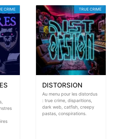
E CRIME
TRUE CRIME
ES
DISTORSION
Au menu pour les distordus
: true crime, disparitions,
s,
dark web, catfish, creepy
nstres
pastas, conspirations.
ires