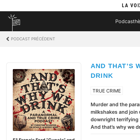
LA VOI
Podcasth
PODCAST PRÉCÉDENT
AND THAT’S 
Audio
Player
DRINK
TRUE CRIME
Murder and the paran
milkshakes and join 
downright terrifying 
And that’s why we dr
E1 Francis Ford “Cupola” and