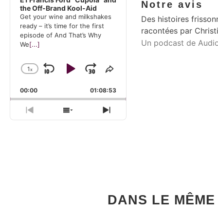
Notre avis
the Off-Brand Kool-Aid
Get your wine and milkshakes
Des histoires frisso
ready – it’s time for the first
racontées par Christi
episode of And That’s Why
Un podcast de Aud
We
[...]
1
x
Skip Backward
Play Pause
Jump Forward
Change Playback Rate
Share This Episode
00:00
01:08:53
Previous Episode
Show Episodes List
Next Episode
DANS LE MÊME 