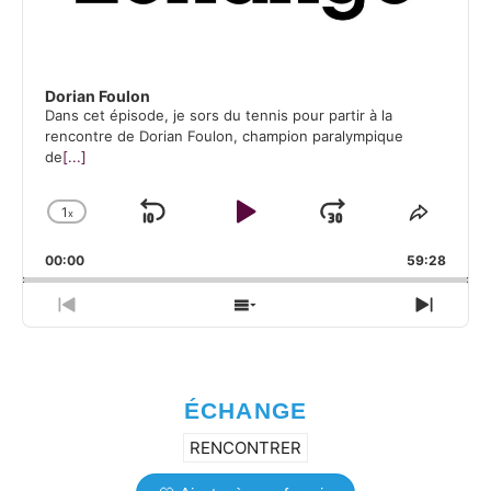
Dorian Foulon
Dans cet épisode, je sors du tennis pour partir à la
rencontre de Dorian Foulon, champion paralympique
de
[...]
1
x
Skip Backward
Play Pause
Jump Forw
Change Playback Rate
Share 
00:00
59:28
Previous Episode
Show Episodes List
Next 
ÉCHANGE
RENCONTRER