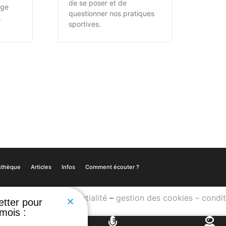
de se poser et de
age
questionner nos pratiques
.
sportives.
sthèque
Articles
Infos
Comment écouter ?
–
politique de confidentialité
–
gestion des cookies
–
condit
etter pour
mois :