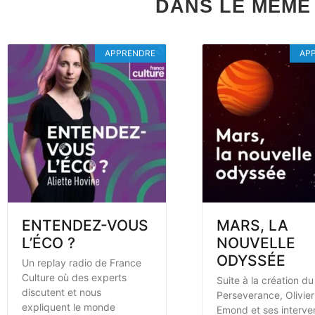
DANS LE MÊME 
APPRENDRE
AP
ENTENDEZ-VOUS
MARS, LA
L’ÉCO ?
NOUVELLE
ODYSSÉE
Un replay radio de France
Culture où des experts
Suite à la création du
discutent et nous
Perseverance, Olivier
expliquent le monde
Emond et ses interve