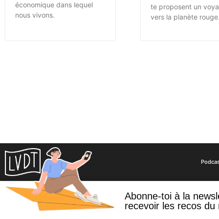
économique dans lequel
te proposent un voy
nous vivons.
vers la planète rouge
Podca
COPYRIGHT © 2024 CAST’ART STUDIO 
Abonne-toi à la newsl
recevoir les recos du 