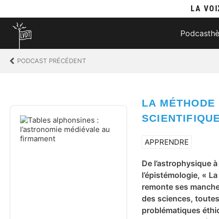
LA VOI
Podcasth
PODCAST PRÉCÉDENT
LA MÉTHODE
Audio
SCIENTIFIQU
Player
APPRENDRE
De l’astrophysique à
l’épistémologie, « La
remonte ses manches
des sciences, toutes
problématiques éthi