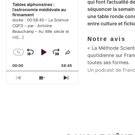
qui font l’actualité
Tables alphonsines :
séquencer la semaine
l’astronomie médiévale au
firmament
une table ronde consa
durée : 00:58:45 – La Science
entre culture et fict
CQFD – par : Antoine
Beauchamp – Au XIIIe siècle le
roi
[...]
Notre avis
« La Méthode Scientif
1
x
Skip Backward
Play Pause
Jump Forward
Change Playback Rate
Share This Episode
quotidienne sur Fran
toutes ses formes.
00:00
58:45
Un podcast de Franc
Previous Episode
Show Episodes List
Next Episode