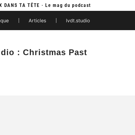
X DANS TA TÊTE · Le mag du podcast
èque
Articles
lvdt.studio
dio : Christmas Past