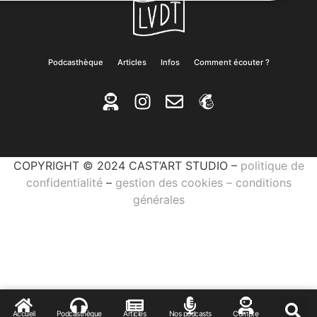
Podcasthèque
Articles
Infos
Comment écouter ?
COPYRIGHT © 2024 CAST’ART STUDIO –
politique de
confidentialité
–
gestion des cookies
–
conditions
générales
Accueil
Podcasthèque
Articles
Nos podcasts
Compte