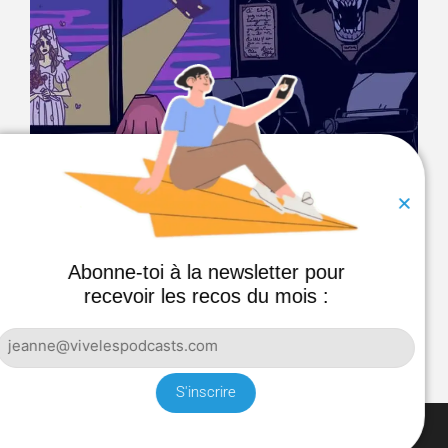
LE BUREAU DES MYSTÈRES
Fantômes, apparitions, ovnis, énigmes et monstres :
Abonne-toi à la newsletter pour
Mathias et Charles décortiquent les histoires
recevoir les recos du mois :
étranges d’hier et d’aujourd’hui.
S'inscrire