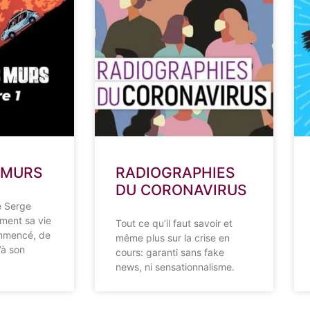
 MURS
RADIOGRAPHIES
DU CORONAVIRUS
e Serge
ment sa vie
Tout ce qu’il faut savoir et
mmencé, de
même plus sur la crise en
’à son
cours: garanti sans fake
news, ni sensationnalisme.