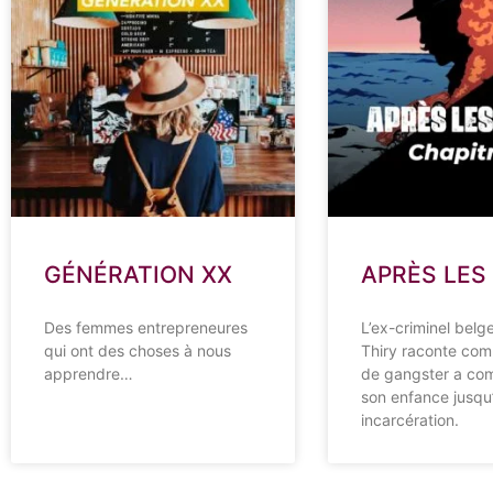
GÉNÉRATION XX
APRÈS LES
Des femmes entrepreneures
L’ex-criminel belg
qui ont des choses à nous
Thiry raconte com
apprendre…
de gangster a co
son enfance jusqu
incarcération.