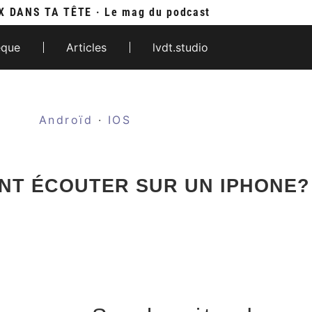
X DANS TA TÊTE · Le mag du podcast
èque
Articles
lvdt.studio
Androïd
·
IOS
NT ÉCOUTER SUR UN IPHONE?