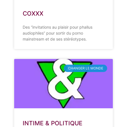
COXXX
Des “invitations au plaisir pour phallus
audiophiles” pour sortir du porno
mainstream et de ses stéréotypes.
CHANGER LE MONDE
INTIME & POLITIQUE