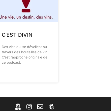
C’EST DIVIN
Des vies qui se dévoilent au
travers des bouteilles de vin.
C’est l’approche originale de
ce podcast.