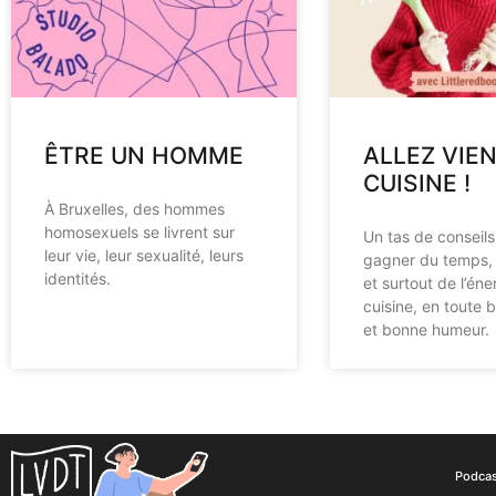
ÊTRE UN HOMME
ALLEZ VIEN
CUISINE !
À Bruxelles, des hommes
homosexuels se livrent sur
Un tas de conseils
leur vie, leur sexualité, leurs
gagner du temps, 
identités.
et surtout de l’éne
cuisine, en toute b
et bonne humeur.
Podca