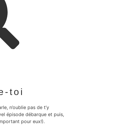
e-toi
le, n’oublie pas de t’y
vel épisode débarque et puis,
 important pour eux!).