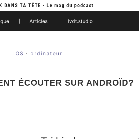
X DANS TA TÊTE · Le mag du podcast
èque
Articles
lvdt.studio
IOS
·
ordinateur
NT ÉCOUTER SUR ANDROÏD?