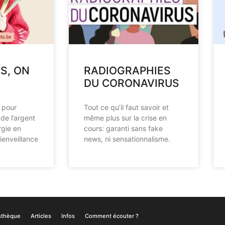
S, ON
RADIOGRAPHIES
DU CORONAVIRUS
 pour
Tout ce qu’il faut savoir et
de l’argent
même plus sur la crise en
rgie en
cours: garanti sans fake
ienveillance
news, ni sensationnalisme.
sthèque
Articles
Infos
Comment écouter ?