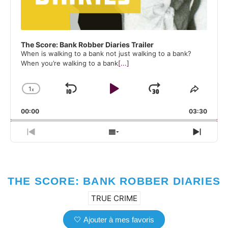
The Score: Bank Robber Diaries Trailer
When is walking to a bank not just walking to a bank?
When you’re walking to a bank
[...]
1
x
Skip Backward
Play Pause
Jump Forw
Change Playback Rate
Share 
00:00
03:30
Previous Episode
Show Episodes List
Next 
THE SCORE: BANK ROBBER DIARIES
TRUE CRIME
🤍 Ajouter à mes favoris