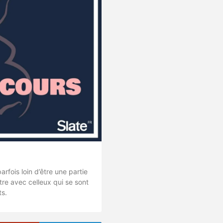
arfois loin d’être une partie
tre avec celleux qui se sont
ts.