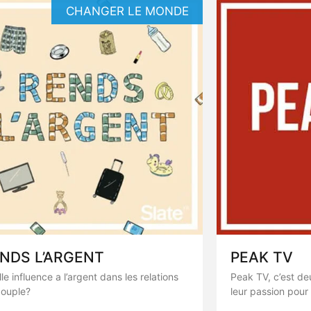
CHANGER LE MONDE
NDS L’ARGENT
PEAK TV
le influence a l’argent dans les relations
Peak TV, c’est de
couple?
leur passion pour 