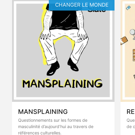
CHANGER LE MONDE
MANSPLAINING
RE
Questionnements sur les formes de
Quel
masculinité d’aujourd’hui au travers de
de 
références culturelles.