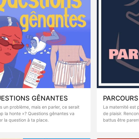
ESTIONS GÊNANTES
PARCOURS
s un problème, mais en parler, ce serait
La maternité est p
op la honte »? Questions gênantes va
de plaisir. Rencon
r la question à ta place.
battus être paren