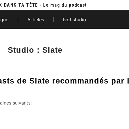
X DANS TA TÊTE · Le mag du podcast
èque
Articles
lvdt.studio
Studio : Slate
casts de Slate recommandés par 
aines suivants: