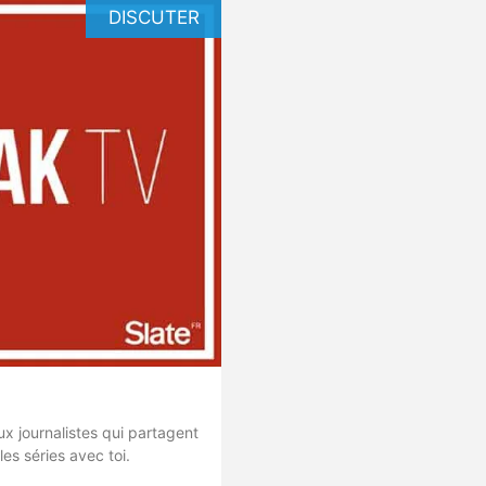
DISCUTER
ux journalistes qui partagent
les séries avec toi.