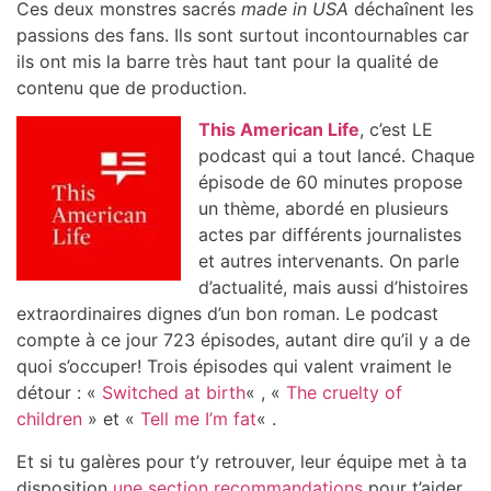
Ces deux monstres sacrés
made in USA
déchaînent les
passions des fans. Ils sont surtout incontournables car
ils ont mis la barre très haut tant pour la qualité de
contenu que de production.
This American Life
, c’est LE
podcast qui a tout lancé. Chaque
épisode de 60 minutes propose
un thème, abordé en plusieurs
actes par différents journalistes
et autres intervenants. On parle
d’actualité, mais aussi d’histoires
extraordinaires dignes d’un bon roman. Le podcast
compte à ce jour 723 épisodes, autant dire qu’il y a de
quoi s’occuper! Trois épisodes qui valent vraiment le
détour : «
Switched at birth
« , «
The cruelty of
children
» et «
Tell me I’m fat
« .
Et si tu galères pour t’y retrouver, leur équipe met à ta
disposition
une section recommandations
pour t’aider