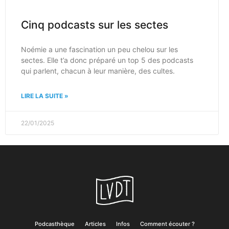
Cinq podcasts sur les sectes
Noémie a une fascination un peu chelou sur les
sectes. Elle t’a donc préparé un top 5 des podcasts
qui parlent, chacun à leur manière, des cultes.
LIRE LA SUITE »
22/01/2025
Podcasthèque
Articles
Infos
Comment écouter ?