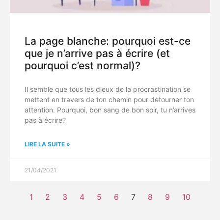
La page blanche: pourquoi est-ce
que je n’arrive pas à écrire (et
pourquoi c’est normal)?
Il semble que tous les dieux de la procrastination se
mettent en travers de ton chemin pour détourner ton
attention. Pourquoi, bon sang de bon soir, tu n’arrives
pas à écrire?
LIRE LA SUITE »
21/04/2021
1
2
3
4
5
6
7
8
9
10